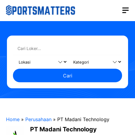
Langsung
M
ke
isi
Cari
Home
»
Perusahaan
»
PT Madani Technology
PT Madani Technology