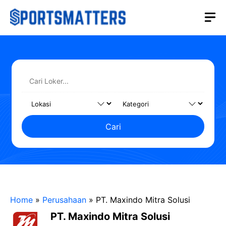
Langsung
M
ke
isi
Cari
Home
»
Perusahaan
»
PT. Maxindo Mitra Solusi
PT. Maxindo Mitra Solusi