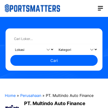
Langsung
M
ke
isi
Cari
Home
»
Perusahaan
»
PT. Multindo Auto Finance
PT. Multindo Auto Finance