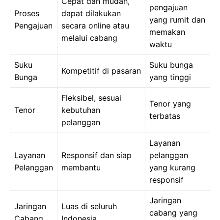
Cepat dan mudah,
pengajuan
Proses
dapat dilakukan
yang rumit dan
Pengajuan
secara online atau
memakan
melalui cabang
waktu
Suku
Suku bunga
Kompetitif di pasaran
Bunga
yang tinggi
Fleksibel, sesuai
Tenor yang
Tenor
kebutuhan
terbatas
pelanggan
Layanan
Layanan
Responsif dan siap
pelanggan
Pelanggan
membantu
yang kurang
responsif
Jaringan
Jaringan
Luas di seluruh
cabang yang
Cabang
Indonesia