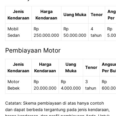
Jenis
Harga
Ang
Uang Muka
Tenor
Kendaraan
Kendaraan
Per
Mobil
Rp
Rp
4
Rp
Sedan
250.000.000
50.000.000
tahun
5.0
Pembiayaan Motor
Jenis
Harga
Uang
Angsu
Tenor
Kendaraan
Kendaraan
Muka
Per Bu
Motor
Rp
Rp
3
Rp
Bebek
20.000.000
4.000.000
tahun
600.00
Catatan: Skema pembiayaan di atas hanya contoh
dan dapat berbeda tergantung pada jenis kendaraan,