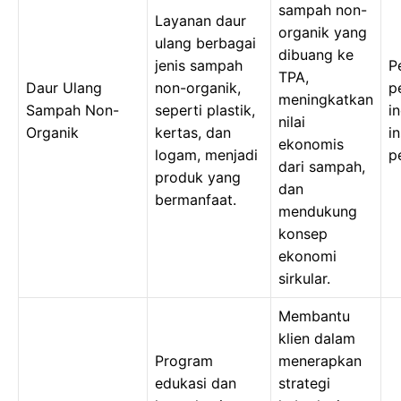
sampah non-
Layanan daur
organik yang
ulang berbagai
dibuang ke
jenis sampah
P
TPA,
Daur Ulang
non-organik,
p
meningkatkan
Sampah Non-
seperti plastik,
i
nilai
Organik
kertas, dan
in
ekonomis
logam, menjadi
p
dari sampah,
produk yang
dan
bermanfaat.
mendukung
konsep
ekonomi
sirkular.
Membantu
klien dalam
Program
menerapkan
edukasi dan
strategi