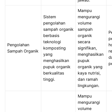
jawab.
Mampu
Sistem
mengurangi
pengolahan
volume
sampah organik
sampah
P
berbasis
organik
p
teknologi
secara
Pengolahan
ho
komposting
signifikan,
Sampah Organik
r
yang
menghasilkan
d
menghasilkan
pupuk
p
pupuk organik
organik yang
berkualitas
kaya nutrisi,
tinggi.
dan ramah
lingkungan.
Mampu
mengurangi
volume