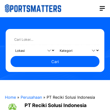
Langsung
M
ke
isi
Cari
Home
»
Perusahaan
»
PT Reciki Solusi Indonesia
PT Reciki Solusi Indonesia