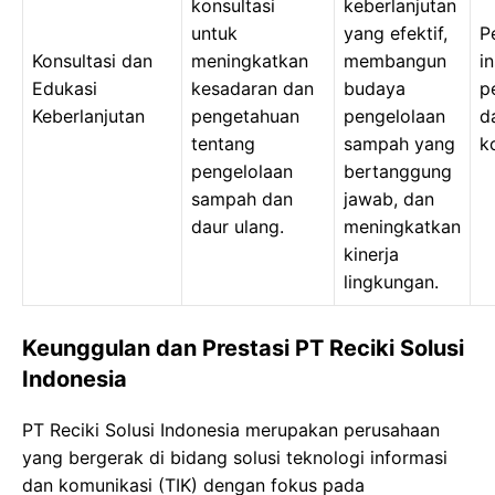
konsultasi
keberlanjutan
untuk
yang efektif,
P
Konsultasi dan
meningkatkan
membangun
in
Edukasi
kesadaran dan
budaya
p
Keberlanjutan
pengetahuan
pengelolaan
d
tentang
sampah yang
k
pengelolaan
bertanggung
sampah dan
jawab, dan
daur ulang.
meningkatkan
kinerja
lingkungan.
Keunggulan dan Prestasi PT Reciki Solusi
Indonesia
PT Reciki Solusi Indonesia merupakan perusahaan
yang bergerak di bidang solusi teknologi informasi
dan komunikasi (TIK) dengan fokus pada