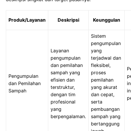
Produk/Layanan
Deskripsi
Keunggulan
Sistem
pengumpulan
Layanan
yang
pengumpulan
terjadwal dan
dan pemilahan
fleksibel,
P
sampah yang
proses
Pengumpulan
p
efisien dan
pemilahan
dan Pemilahan
i
terstruktur,
yang akurat
Sampah
in
dengan tim
dan cepat,
p
profesional
serta
yang
pembuangan
berpengalaman.
sampah yang
bertanggung