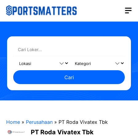
Langsung
M
ke
isi
Cari
Home
»
Perusahaan
»
PT Roda Vivatex Tbk
PT Roda Vivatex Tbk