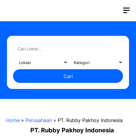
Langsung
M
ke
isi
Cari
Home
»
Perusahaan
»
PT. Rubby Pakhoy Indonesia
PT. Rubby Pakhoy Indonesia