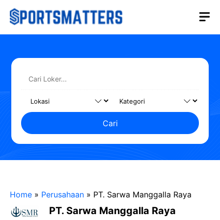
Langsung
M
ke
isi
Cari
Home
»
Perusahaan
»
PT. Sarwa Manggalla Raya
PT. Sarwa Manggalla Raya