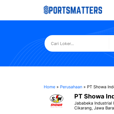
Langsung
ke
isi
Home
»
Perusahaan
»
PT Showa Ind
PT Showa In
Jababeka Industrial 
Cikarang, Jawa Bara