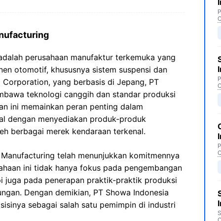
P
C
nufacturing
adalah perusahaan manufaktur terkemuka yang
en otomotif, khususnya sistem suspensi dan
P
 Corporation, yang berbasis di Jepang, PT
C
bawa teknologi canggih dan standar produksi
aan ini memainkan peran penting dalam
nal dengan menyediakan produk-produk
leh berbagai merek kendaraan terkenal.
P
C
a Manufacturing telah menunjukkan komitmennya
usahaan ini tidak hanya fokus pada pengembangan
pi juga pada penerapan praktik-praktik produksi
kungan. Dengan demikian, PT Showa Indonesia
isinya sebagai salah satu pemimpin di industri
S
C