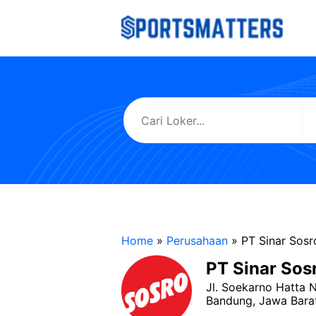
Langsung
ke
isi
Home
»
Perusahaan
»
PT Sinar Sosr
PT Sinar Sos
Jl. Soekarno Hatta N
Bandung, Jawa Bara