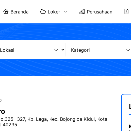
Beranda
Loker
Perusahaan
o
ro
o.325 -327, Kb. Lega, Kec. Bojongloa Kidul, Kota
t 40235