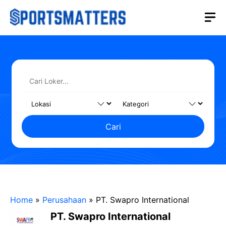
Langsung
M
ke
isi
Cari
Home
»
Perusahaan
»
PT. Swapro International
PT. Swapro International