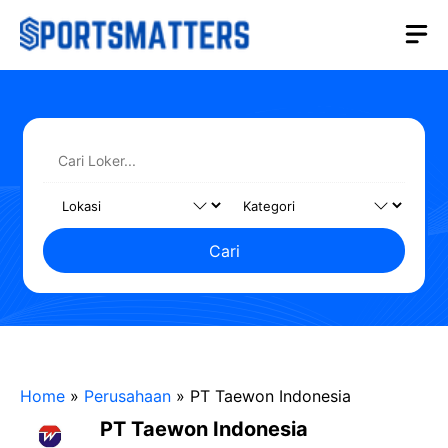
Langsung
M
ke
isi
Cari
Home
»
Perusahaan
»
PT Taewon Indonesia
PT Taewon Indonesia