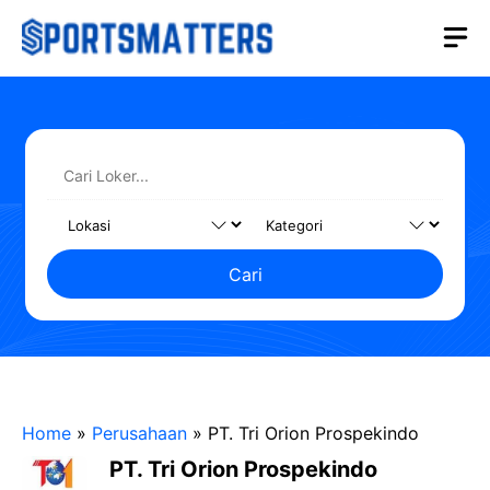
Langsung
M
ke
isi
Cari
Home
»
Perusahaan
»
PT. Tri Orion Prospekindo
PT. Tri Orion Prospekindo