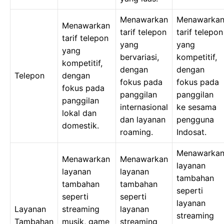
Menawarkan
Menawarka
Menawarkan
tarif telepon
tarif telepon
tarif telepon
yang
yang
yang
bervariasi,
kompetitif,
kompetitif,
dengan
dengan
Telepon
dengan
fokus pada
fokus pada
fokus pada
panggilan
panggilan
panggilan
internasional
ke sesama
lokal dan
dan layanan
pengguna
domestik.
roaming.
Indosat.
Menawarka
Menawarkan
Menawarkan
layanan
layanan
layanan
tambahan
tambahan
tambahan
seperti
seperti
seperti
layanan
Layanan
streaming
layanan
streaming
Tambahan
musik, game
streaming