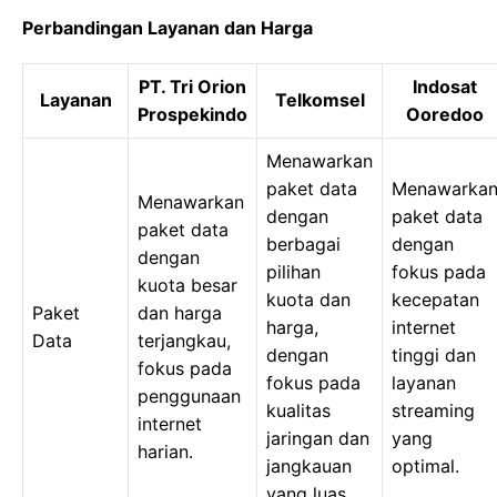
Perbandingan Layanan dan Harga
PT. Tri Orion
Indosat
Layanan
Telkomsel
Prospekindo
Ooredoo
Menawarkan
paket data
Menawarka
Menawarkan
dengan
paket data
paket data
berbagai
dengan
dengan
pilihan
fokus pada
kuota besar
kuota dan
kecepatan
Paket
dan harga
harga,
internet
Data
terjangkau,
dengan
tinggi dan
fokus pada
fokus pada
layanan
penggunaan
kualitas
streaming
internet
jaringan dan
yang
harian.
jangkauan
optimal.
yang luas.