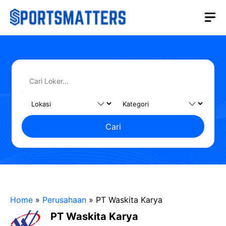
Langsung
M
ke
isi
Cari
Home
»
Perusahaan
»
PT Waskita Karya
PT Waskita Karya