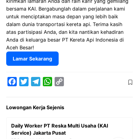
kirimkan lamaran Anda dan raih karir yang gemilang
bersama KAI. Bergabunglah dalam perjalanan kami
untuk menciptakan masa depan yang lebih baik
dalam dunia transportasi kereta api. Terima kasih
atas partisipasi Anda, dan kita nantikan kehadiran
Anda di keluarga besar PT Kereta Api Indonesia di
Aceh Besar!
Lamar Sekarang
F
T
T
W
C
a
w
e
h
o
c
i
l
a
p
Lowongan Kerja Sejenis
e
t
e
t
y
b
t
g
s
L
Daily Worker PT Reska Multi Usaha (KAI
o
e
r
A
i
Service) Jakarta Pusat
o
r
a
p
n