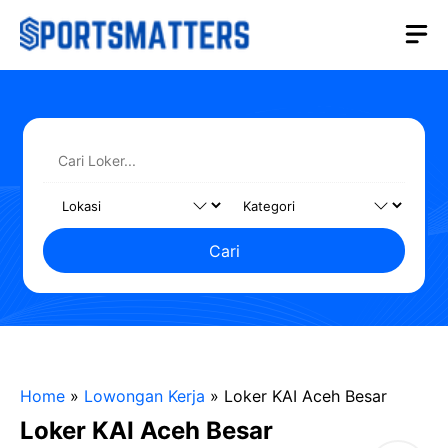
Langsung
M
ke
isi
Cari
Home
»
Lowongan Kerja
»
Loker KAI Aceh Besar
Loker KAI Aceh Besar