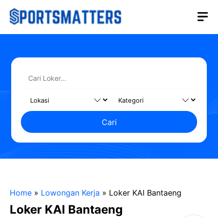
Langsung
M
ke
isi
Cari
Home
»
Lowongan Kerja
»
Loker KAI Bantaeng
Loker KAI Bantaeng