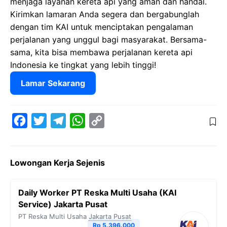
menjaga layanan kereta api yang aman dan handal.
Kirimkan lamaran Anda segera dan bergabunglah
dengan tim KAI untuk menciptakan pengalaman
perjalanan yang unggul bagi masyarakat. Bersama-
sama, kita bisa membawa perjalanan kereta api
Indonesia ke tingkat yang lebih tinggi!
Lamar Sekarang
F
T
T
W
C
a
w
e
h
o
c
i
l
a
p
Lowongan Kerja Sejenis
e
t
e
t
y
b
t
g
s
L
Daily Worker PT Reska Multi Usaha (KAI
o
e
r
A
i
Service) Jakarta Pusat
o
r
a
p
n
PT Reska Multi Usaha
Jakarta Pusat
Rp 5.396.000