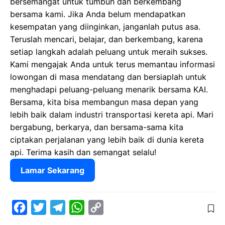
bersemangat untuk tumbuh dan berkembang
bersama kami. Jika Anda belum mendapatkan
kesempatan yang diinginkan, janganlah putus asa.
Teruslah mencari, belajar, dan berkembang, karena
setiap langkah adalah peluang untuk meraih sukses.
Kami mengajak Anda untuk terus memantau informasi
lowongan di masa mendatang dan bersiaplah untuk
menghadapi peluang-peluang menarik bersama KAI.
Bersama, kita bisa membangun masa depan yang
lebih baik dalam industri transportasi kereta api. Mari
bergabung, berkarya, dan bersama-sama kita
ciptakan perjalanan yang lebih baik di dunia kereta
api. Terima kasih dan semangat selalu!
Lamar Sekarang
F
T
T
W
C
a
w
e
h
o