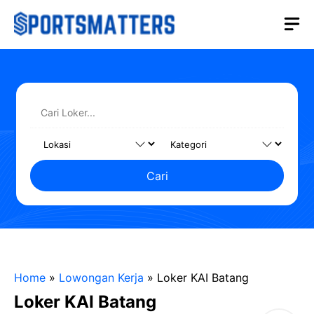
Langsung
M
ke
isi
Cari
Home
»
Lowongan Kerja
»
Loker KAI Batang
Loker KAI Batang