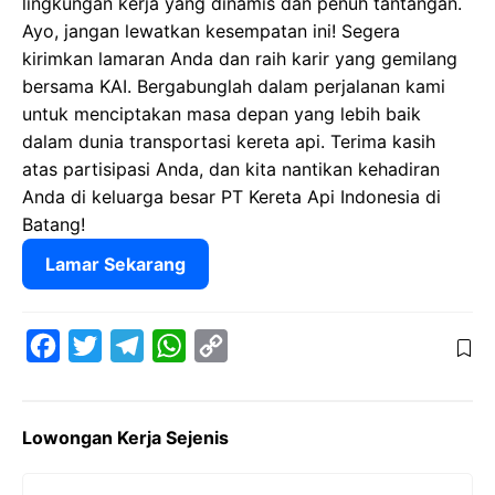
lingkungan kerja yang dinamis dan penuh tantangan.
Ayo, jangan lewatkan kesempatan ini! Segera
kirimkan lamaran Anda dan raih karir yang gemilang
bersama KAI. Bergabunglah dalam perjalanan kami
untuk menciptakan masa depan yang lebih baik
dalam dunia transportasi kereta api. Terima kasih
atas partisipasi Anda, dan kita nantikan kehadiran
Anda di keluarga besar PT Kereta Api Indonesia di
Batang!
Lamar Sekarang
F
T
T
W
C
a
w
e
h
o
c
i
l
a
p
Lowongan Kerja Sejenis
e
t
e
t
y
b
t
g
s
L