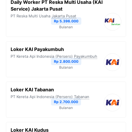
Daily Worker PT Reska Multi Usaha (KAI
o
e
r
A
i
Service) Jakarta Pusat
o
r
a
p
n
PT Reska Multi Usaha
Jakarta Pusat
Rp 5.396.000
k
m
p
k
Bulanan
Loker KAI Payakumbuh
PT Kereta Api Indonesia (Persero)
Payakumbuh
Rp 2.800.000
Bulanan
Loker KAI Tabanan
PT Kereta Api Indonesia (Persero)
Tabanan
Rp 2.700.000
Bulanan
Loker KAI Kudus