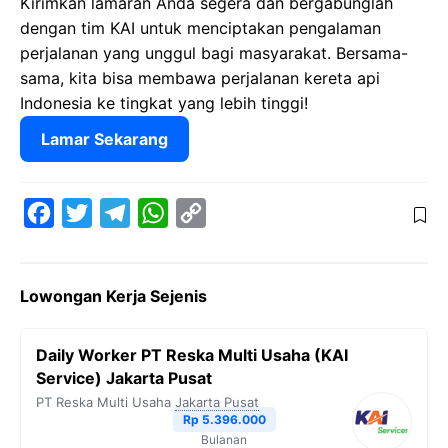
Kirimkan lamaran Anda segera dan bergabunglah
dengan tim KAI untuk menciptakan pengalaman
perjalanan yang unggul bagi masyarakat. Bersama-
sama, kita bisa membawa perjalanan kereta api
Indonesia ke tingkat yang lebih tinggi!
Lamar Sekarang
F
T
T
W
C
a
w
e
h
o
c
i
l
a
p
Lowongan Kerja Sejenis
e
t
e
t
y
b
t
g
s
L
Daily Worker PT Reska Multi Usaha (KAI
o
e
r
A
i
Service) Jakarta Pusat
o
r
a
p
n
PT Reska Multi Usaha
Jakarta Pusat
Rp 5.396.000
k
m
p
k
Bulanan