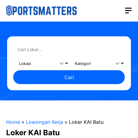
Langsung
M
ke
isi
Cari
Home
»
Lowongan Kerja
»
Loker KAI Batu
Loker KAI Batu