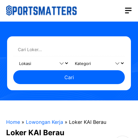
Langsung
M
ke
isi
Cari
Home
»
Lowongan Kerja
»
Loker KAI Berau
Loker KAI Berau