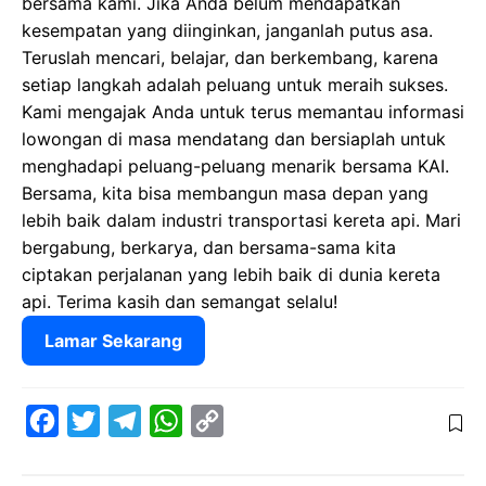
bersama kami. Jika Anda belum mendapatkan
kesempatan yang diinginkan, janganlah putus asa.
Teruslah mencari, belajar, dan berkembang, karena
setiap langkah adalah peluang untuk meraih sukses.
Kami mengajak Anda untuk terus memantau informasi
lowongan di masa mendatang dan bersiaplah untuk
menghadapi peluang-peluang menarik bersama KAI.
Bersama, kita bisa membangun masa depan yang
lebih baik dalam industri transportasi kereta api. Mari
bergabung, berkarya, dan bersama-sama kita
ciptakan perjalanan yang lebih baik di dunia kereta
api. Terima kasih dan semangat selalu!
Lamar Sekarang
F
T
T
W
C
a
w
e
h
o