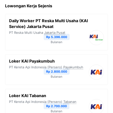
c
i
l
a
p
Lowongan Kerja Sejenis
e
t
e
t
y
b
t
g
s
L
Daily Worker PT Reska Multi Usaha (KAI
o
e
r
A
i
Service) Jakarta Pusat
o
r
a
p
n
PT Reska Multi Usaha
Jakarta Pusat
Rp 5.396.000
k
m
p
k
Bulanan
Loker KAI Payakumbuh
PT Kereta Api Indonesia (Persero)
Payakumbuh
Rp 2.800.000
Bulanan
Loker KAI Tabanan
PT Kereta Api Indonesia (Persero)
Tabanan
Rp 2.700.000
Bulanan