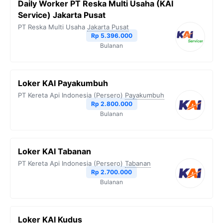
Daily Worker PT Reska Multi Usaha (KAI
o
e
r
A
i
Service) Jakarta Pusat
o
r
a
p
n
PT Reska Multi Usaha
Jakarta Pusat
Rp 5.396.000
k
m
p
k
Bulanan
Loker KAI Payakumbuh
PT Kereta Api Indonesia (Persero)
Payakumbuh
Rp 2.800.000
Bulanan
Loker KAI Tabanan
PT Kereta Api Indonesia (Persero)
Tabanan
Rp 2.700.000
Bulanan
Loker KAI Kudus