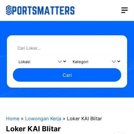
Langsung
M
ke
isi
Cari
Home
»
Lowongan Kerja
»
Loker KAI Blitar
Loker KAI Blitar