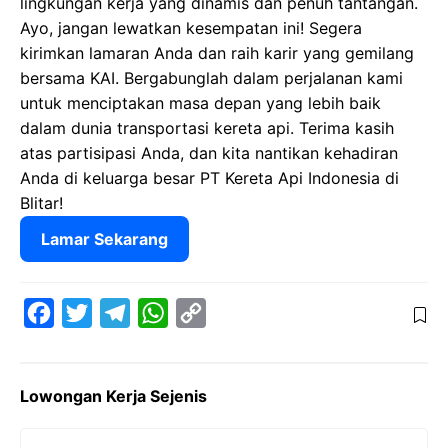
lingkungan kerja yang dinamis dan penuh tantangan.
Ayo, jangan lewatkan kesempatan ini! Segera
kirimkan lamaran Anda dan raih karir yang gemilang
bersama KAI. Bergabunglah dalam perjalanan kami
untuk menciptakan masa depan yang lebih baik
dalam dunia transportasi kereta api. Terima kasih
atas partisipasi Anda, dan kita nantikan kehadiran
Anda di keluarga besar PT Kereta Api Indonesia di
Blitar!
Lamar Sekarang
F
T
T
W
C
a
w
e
h
o
c
i
l
a
p
Lowongan Kerja Sejenis
e
t
e
t
y
b
t
g
s
L