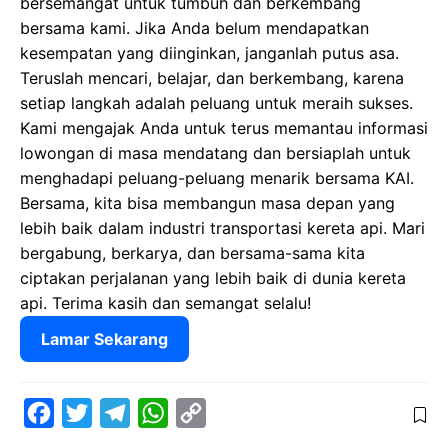
bersemangat untuk tumbuh dan berkembang
bersama kami. Jika Anda belum mendapatkan
kesempatan yang diinginkan, janganlah putus asa.
Teruslah mencari, belajar, dan berkembang, karena
setiap langkah adalah peluang untuk meraih sukses.
Kami mengajak Anda untuk terus memantau informasi
lowongan di masa mendatang dan bersiaplah untuk
menghadapi peluang-peluang menarik bersama KAI.
Bersama, kita bisa membangun masa depan yang
lebih baik dalam industri transportasi kereta api. Mari
bergabung, berkarya, dan bersama-sama kita
ciptakan perjalanan yang lebih baik di dunia kereta
api. Terima kasih dan semangat selalu!
Lamar Sekarang
F
T
T
W
C
a
w
e
h
o