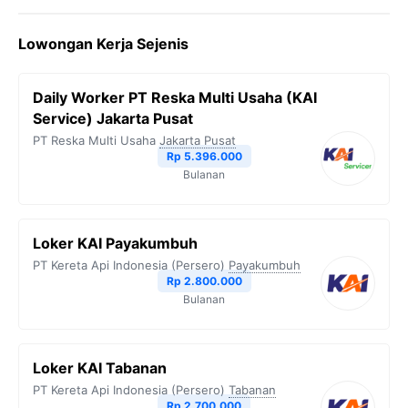
c
i
l
a
p
Lowongan Kerja Sejenis
e
t
e
t
y
b
t
g
s
L
Daily Worker PT Reska Multi Usaha (KAI
o
e
r
A
i
Service) Jakarta Pusat
o
r
a
p
n
PT Reska Multi Usaha
Jakarta Pusat
Rp 5.396.000
k
m
p
k
Bulanan
Loker KAI Payakumbuh
PT Kereta Api Indonesia (Persero)
Payakumbuh
Rp 2.800.000
Bulanan
Loker KAI Tabanan
PT Kereta Api Indonesia (Persero)
Tabanan
Rp 2.700.000