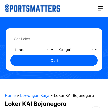
Langsung
M
ke
isi
Cari
Home
»
Lowongan Kerja
»
Loker KAI Bojonegoro
Loker KAI Bojonegoro