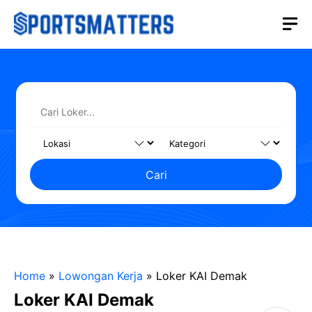
Langsung
M
ke
isi
Cari
Home
»
Lowongan Kerja
»
Loker KAI Demak
Loker KAI Demak