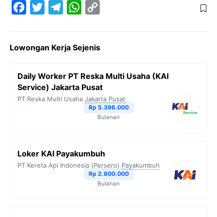
F
T
T
W
C
a
w
e
h
o
c
i
l
a
p
Lowongan Kerja Sejenis
e
t
e
t
y
b
t
g
s
L
Daily Worker PT Reska Multi Usaha (KAI
o
e
r
A
i
Service) Jakarta Pusat
o
r
a
p
n
PT Reska Multi Usaha
Jakarta Pusat
Rp 5.396.000
k
m
p
k
Bulanan
Loker KAI Payakumbuh
PT Kereta Api Indonesia (Persero)
Payakumbuh
Rp 2.800.000
Bulanan