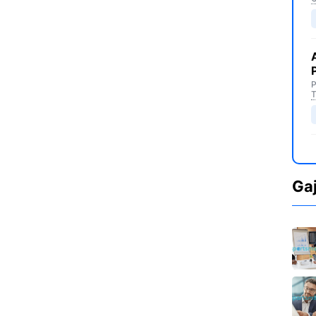
P
T
Ga