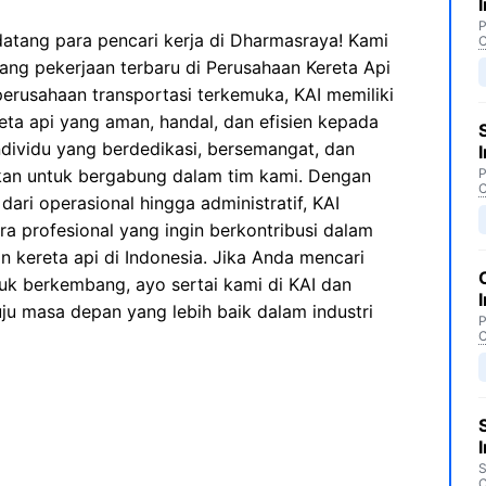
P
atang para pencari kerja di Dharmasraya! Kami
C
g pekerjaan terbaru di Perusahaan Kereta Api
 perusahaan transportasi terkemuka, KAI memiliki
eta api yang aman, handal, dan efisien kepada
dividu yang berdedikasi, bersemangat, dan
hkan untuk bergabung dalam tim kami. Dengan
P
C
dari operasional hingga administratif, KAI
 profesional yang ingin berkontribusi dalam
 kereta api di Indonesia. Jika Anda mencari
k berkembang, ayo sertai kami di KAI dan
ju masa depan yang lebih baik dalam industri
P
C
S
C