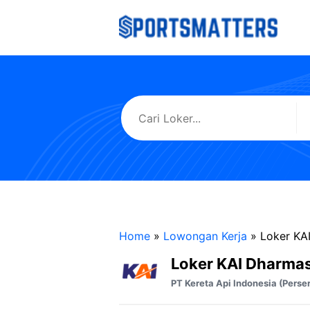
Langsung
ke
isi
Home
»
Lowongan Kerja
»
Loker KA
Loker KAI Dharma
PT Kereta Api Indonesia (Perse