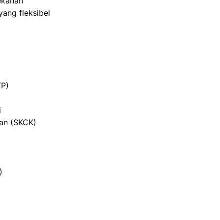
ekanan
ang fleksibel
TP)
i
ian (SKCK)
)