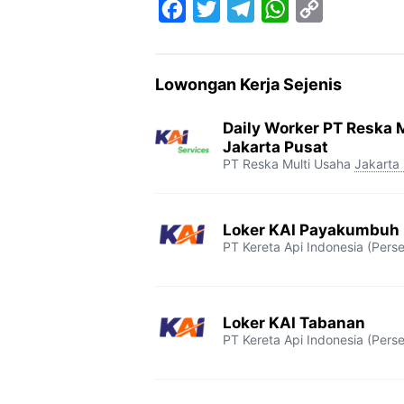
F
T
T
W
C
a
w
e
h
o
c
i
l
a
p
Lowongan Kerja Sejenis
e
t
e
t
y
b
t
g
s
L
Daily Worker PT Reska M
o
e
r
A
i
Jakarta Pusat
PT Reska Multi Usaha
Jakarta
o
r
a
p
n
k
m
p
k
Loker KAI Payakumbuh
PT Kereta Api Indonesia (Perse
Loker KAI Tabanan
PT Kereta Api Indonesia (Perse