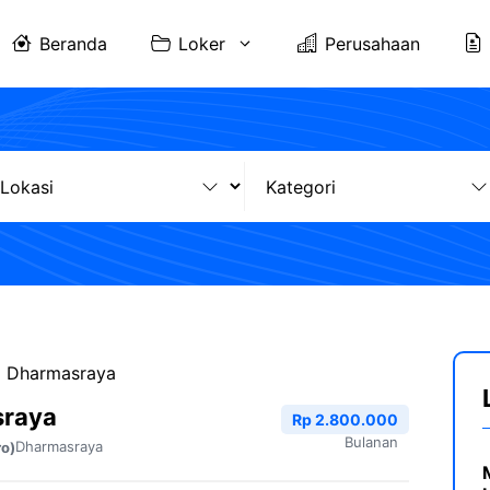
Beranda
Loker
Perusahaan
I Dharmasraya
sraya
Rp 2.800.000
Bulanan
Dharmasraya
ro)