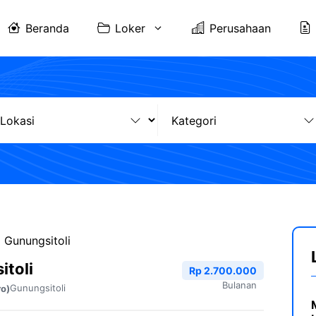
Beranda
Loker
Perusahaan
 Gunungsitoli
itoli
Rp 2.700.000
Bulanan
Gunungsitoli
ro)