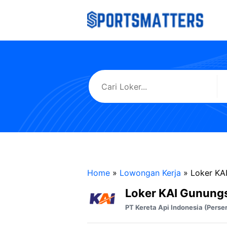
Langsung
ke
isi
Home
»
Lowongan Kerja
»
Loker KAI
Loker KAI Gunungs
PT Kereta Api Indonesia (Perse