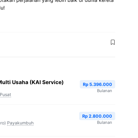
takan perjalanan yang lebih baik di dunia kereta
u!
ulti Usaha (KAI Service)
Rp 5.396.000
Bulanan
 Pusat
Rp 2.800.000
Bulanan
ro)
Payakumbuh