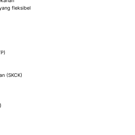
ekanan
ang fleksibel
TP)
ian (SKCK)
)