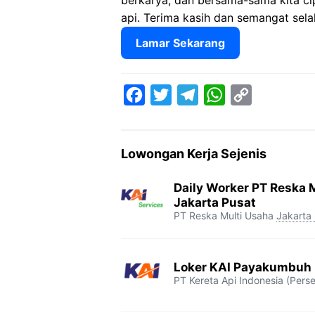
berkarya, dan bersama-sama kita cip
api. Terima kasih dan semangat selal
Lamar Sekarang
F
T
T
W
C
a
w
e
h
o
c
i
l
a
p
Lowongan Kerja Sejenis
e
t
e
t
y
b
t
g
s
L
Daily Worker PT Reska M
o
e
r
A
i
Jakarta Pusat
PT Reska Multi Usaha
Jakarta
o
r
a
p
n
k
m
p
k
Loker KAI Payakumbuh
PT Kereta Api Indonesia (Perse