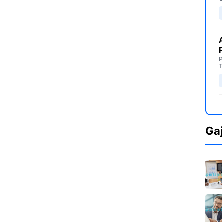
P
T
Ga