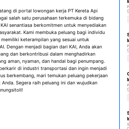
P
tang di portal lowongan kerja PT Kereta Api
C
bagai salah satu perusahaan terkemuka di bidang
a, KAI senantiasa berkomitmen untuk menyediakan
masyarakat. Kami membuka peluang bagi individu
 memiliki keterampilan yang sesuai untuk
I. Dengan menjadi bagian dari KAI, Anda akan
P
C
ang dan berkontribusi dalam menghadirkan
yang aman, nyaman, dan handal bagi penumpang.
rkarir di industri transportasi dan ingin menjadi
erus berkembang, mari temukan peluang pekerjaan
 Anda. Segera raih peluang ini dan wujudkan
P
nungsitoli!
C
S
C