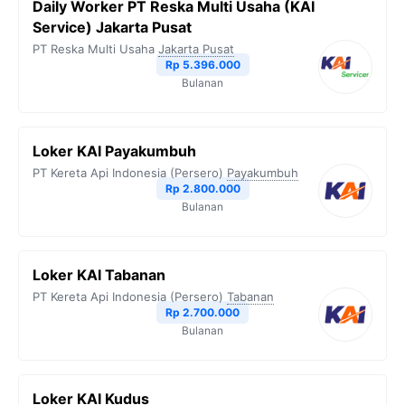
Daily Worker PT Reska Multi Usaha (KAI
o
e
r
A
i
Service) Jakarta Pusat
o
r
a
p
n
PT Reska Multi Usaha
Jakarta Pusat
Rp 5.396.000
k
m
p
k
Bulanan
Loker KAI Payakumbuh
PT Kereta Api Indonesia (Persero)
Payakumbuh
Rp 2.800.000
Bulanan
Loker KAI Tabanan
PT Kereta Api Indonesia (Persero)
Tabanan
Rp 2.700.000
Bulanan
Loker KAI Kudus