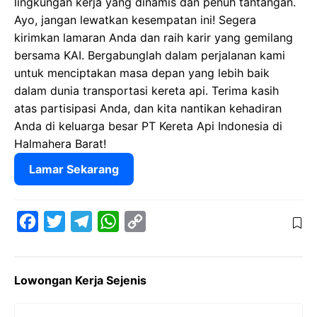
lingkungan kerja yang dinamis dan penuh tantangan.
Ayo, jangan lewatkan kesempatan ini! Segera
kirimkan lamaran Anda dan raih karir yang gemilang
bersama KAI. Bergabunglah dalam perjalanan kami
untuk menciptakan masa depan yang lebih baik
dalam dunia transportasi kereta api. Terima kasih
atas partisipasi Anda, dan kita nantikan kehadiran
Anda di keluarga besar PT Kereta Api Indonesia di
Halmahera Barat!
Lamar Sekarang
F
T
T
W
C
a
w
e
h
o
c
i
l
a
p
Lowongan Kerja Sejenis
e
t
e
t
y
b
t
g
s
L