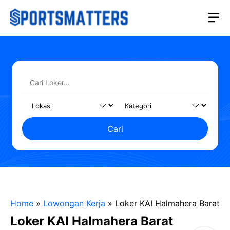
Langsung
M
ke
isi
Cari
Home
»
Lowongan Kerja
»
Loker KAI Halmahera Barat
Loker KAI Halmahera Barat