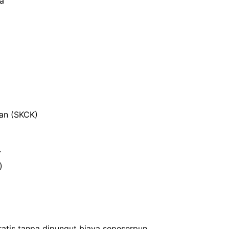
ja
ian (SKCK)
r
)
ratis tanpa dipungut biaya sepeserpun.