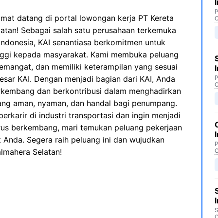
P
mat datang di portal lowongan kerja PT Kereta
C
latan! Sebagai salah satu perusahaan terkemuka
i Indonesia, KAI senantiasa berkomitmen untuk
inggi kepada masyarakat. Kami membuka peluang
semangat, dan memiliki keterampilan yang sesuai
sar KAI. Dengan menjadi bagian dari KAI, Anda
P
C
rkembang dan berkontribusi dalam menghadirkan
yang aman, nyaman, dan handal bagi penumpang.
rkarir di industri transportasi dan ingin menjadi
erus berkembang, mari temukan peluang pekerjaan
 Anda. Segera raih peluang ini dan wujudkan
P
almahera Selatan!
C
S
C