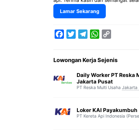
api. Terima kasih dan semangat selal
Lamar Sekarang
F
T
T
W
C
a
w
e
h
o
c
i
l
a
p
Lowongan Kerja Sejenis
e
t
e
t
y
b
t
g
s
L
Daily Worker PT Reska M
o
e
r
A
i
Jakarta Pusat
PT Reska Multi Usaha
Jakarta
o
r
a
p
n
k
m
p
k
Loker KAI Payakumbuh
PT Kereta Api Indonesia (Perse