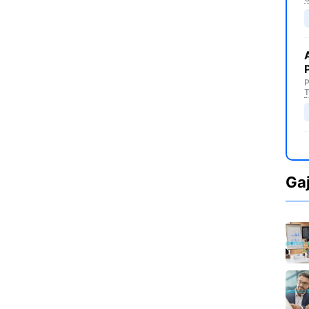
P
T
Ga