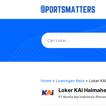
Langsung
ke
isi
Home
»
Lowongan Kerja
»
Loker KA
Loker KAI Halmahe
PT Kereta Api Indonesia (Perse