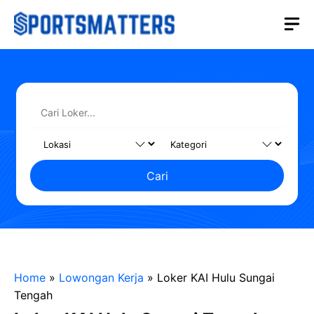
Langsung
M
ke
isi
Cari
Home
»
Lowongan Kerja
»
Loker KAI Hulu Sungai
Tengah