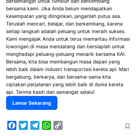
bersemangat untuk tumbuh dan berkembang
bersama kami. Jika Anda belum mendapatkan
kesempatan yang diinginkan, janganlah putus asa.
Teruslah mencari, belajar, dan berkembang, karena
setiap langkah adalah peluang untuk meraih sukses.
Kami mengajak Anda untuk terus memantau informasi
lowongan di masa mendatang dan bersiaplah untuk
menghadapi peluang-peluang menarik bersama KAI.
Bersama, kita bisa membangun masa depan yang
lebih baik dalam industri transportasi kereta api. Mari
bergabung, berkarya, dan bersama-sama kita
ciptakan perjalanan yang lebih baik di dunia kereta
api. Terima kasih dan semangat selalu!
Lamar Sekarang
F
T
T
W
C
a
w
e
h
o