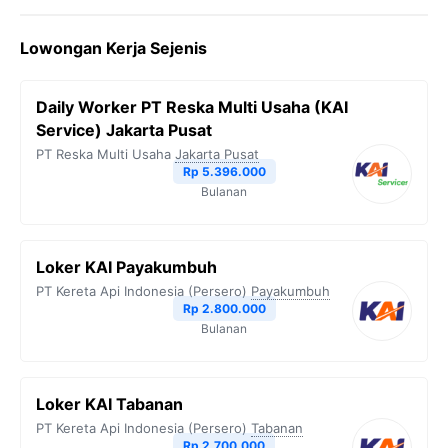
c
i
l
a
p
Lowongan Kerja Sejenis
e
t
e
t
y
b
t
g
s
L
Daily Worker PT Reska Multi Usaha (KAI
o
e
r
A
i
Service) Jakarta Pusat
o
r
a
p
n
PT Reska Multi Usaha
Jakarta Pusat
Rp 5.396.000
k
m
p
k
Bulanan
Loker KAI Payakumbuh
PT Kereta Api Indonesia (Persero)
Payakumbuh
Rp 2.800.000
Bulanan
Loker KAI Tabanan
PT Kereta Api Indonesia (Persero)
Tabanan
Rp 2.700.000