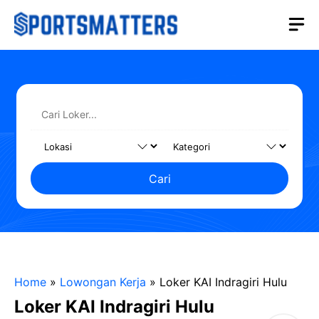
Langsung
M
ke
isi
Cari
Home
»
Lowongan Kerja
»
Loker KAI Indragiri Hulu
Loker KAI Indragiri Hulu