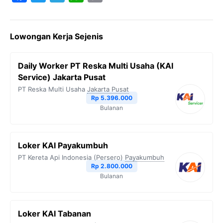
a
w
e
h
o
c
i
l
a
p
Lowongan Kerja Sejenis
e
t
e
t
y
b
t
g
s
L
Daily Worker PT Reska Multi Usaha (KAI
o
e
r
A
i
Service) Jakarta Pusat
o
r
a
p
n
PT Reska Multi Usaha
Jakarta Pusat
Rp 5.396.000
k
m
p
k
Bulanan
Loker KAI Payakumbuh
PT Kereta Api Indonesia (Persero)
Payakumbuh
Rp 2.800.000
Bulanan
Loker KAI Tabanan