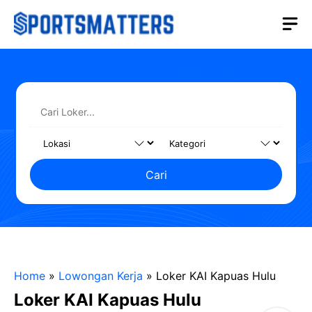
Langsung
M
ke
isi
Cari
Home
»
Lowongan Kerja
»
Loker KAI Kapuas Hulu
Loker KAI Kapuas Hulu