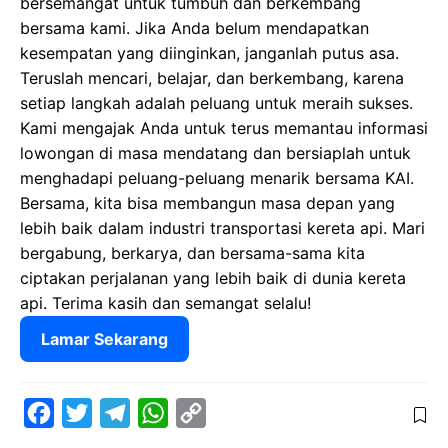
bersemangat untuk tumbuh dan berkembang
bersama kami. Jika Anda belum mendapatkan
kesempatan yang diinginkan, janganlah putus asa.
Teruslah mencari, belajar, dan berkembang, karena
setiap langkah adalah peluang untuk meraih sukses.
Kami mengajak Anda untuk terus memantau informasi
lowongan di masa mendatang dan bersiaplah untuk
menghadapi peluang-peluang menarik bersama KAI.
Bersama, kita bisa membangun masa depan yang
lebih baik dalam industri transportasi kereta api. Mari
bergabung, berkarya, dan bersama-sama kita
ciptakan perjalanan yang lebih baik di dunia kereta
api. Terima kasih dan semangat selalu!
Lamar Sekarang
F
T
T
W
C
a
w
e
h
o