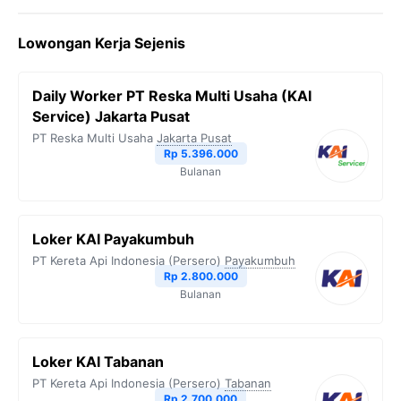
c
i
l
a
p
Lowongan Kerja Sejenis
e
t
e
t
y
b
t
g
s
L
Daily Worker PT Reska Multi Usaha (KAI
o
e
r
A
i
Service) Jakarta Pusat
o
r
a
p
n
PT Reska Multi Usaha
Jakarta Pusat
Rp 5.396.000
k
m
p
k
Bulanan
Loker KAI Payakumbuh
PT Kereta Api Indonesia (Persero)
Payakumbuh
Rp 2.800.000
Bulanan
Loker KAI Tabanan
PT Kereta Api Indonesia (Persero)
Tabanan
Rp 2.700.000