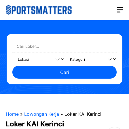
Langsung
M
ke
isi
Cari
Home
»
Lowongan Kerja
»
Loker KAI Kerinci
Loker KAI Kerinci