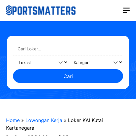
Langsung
M
ke
isi
Cari
Home
»
Lowongan Kerja
»
Loker KAI Kutai
Kartanegara