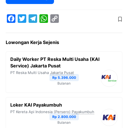
F
T
T
W
C
a
w
e
h
o
c
i
l
a
p
Lowongan Kerja Sejenis
e
t
e
t
y
b
t
g
s
L
Daily Worker PT Reska Multi Usaha (KAI
o
e
r
A
i
Service) Jakarta Pusat
o
r
a
p
n
PT Reska Multi Usaha
Jakarta Pusat
Rp 5.396.000
k
m
p
k
Bulanan
Loker KAI Payakumbuh
PT Kereta Api Indonesia (Persero)
Payakumbuh
Rp 2.800.000
Bulanan