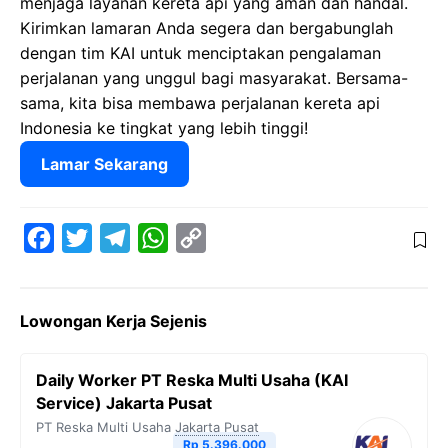
menjaga layanan kereta api yang aman dan handal.
Kirimkan lamaran Anda segera dan bergabunglah
dengan tim KAI untuk menciptakan pengalaman
perjalanan yang unggul bagi masyarakat. Bersama-
sama, kita bisa membawa perjalanan kereta api
Indonesia ke tingkat yang lebih tinggi!
Lamar Sekarang
F
T
T
W
C
a
w
e
h
o
c
i
l
a
p
Lowongan Kerja Sejenis
e
t
e
t
y
b
t
g
s
L
Daily Worker PT Reska Multi Usaha (KAI
o
e
r
A
i
Service) Jakarta Pusat
o
r
a
p
n
PT Reska Multi Usaha
Jakarta Pusat
Rp 5.396.000