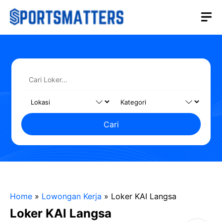
Langsung
M
ke
isi
Cari
Home
»
Lowongan Kerja
»
Loker KAI Langsa
Loker KAI Langsa