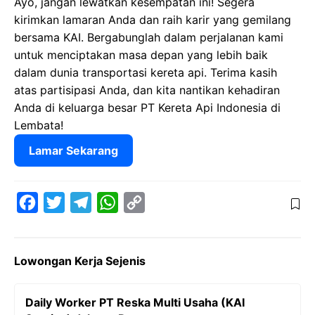
Ayo, jangan lewatkan kesempatan ini! Segera
kirimkan lamaran Anda dan raih karir yang gemilang
bersama KAI. Bergabunglah dalam perjalanan kami
untuk menciptakan masa depan yang lebih baik
dalam dunia transportasi kereta api. Terima kasih
atas partisipasi Anda, dan kita nantikan kehadiran
Anda di keluarga besar PT Kereta Api Indonesia di
Lembata!
Lamar Sekarang
F
T
T
W
C
a
w
e
h
o
c
i
l
a
p
Lowongan Kerja Sejenis
e
t
e
t
y
b
t
g
s
L
Daily Worker PT Reska Multi Usaha (KAI
o
e
r
A
i