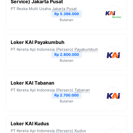
Service) Jakarta Pusat
o
r
a
p
n
PT Reska Multi Usaha
Jakarta Pusat
Rp 5.396.000
k
m
p
k
Bulanan
Loker KAI Payakumbuh
PT Kereta Api Indonesia (Persero)
Payakumbuh
Rp 2.800.000
Bulanan
Loker KAI Tabanan
PT Kereta Api Indonesia (Persero)
Tabanan
Rp 2.700.000
Bulanan
Loker KAI Kudus
PT Kereta Api Indonesia (Persero)
Kudus