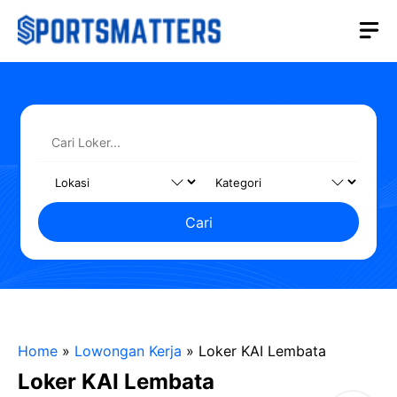
Langsung
M
ke
isi
Cari
Home
»
Lowongan Kerja
»
Loker KAI Lembata
Loker KAI Lembata