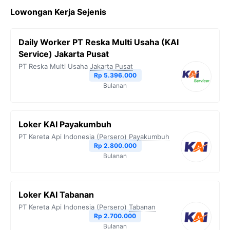
c
i
l
a
p
Lowongan Kerja Sejenis
e
t
e
t
y
b
t
g
s
L
Daily Worker PT Reska Multi Usaha (KAI
o
e
r
A
i
Service) Jakarta Pusat
o
r
a
p
n
PT Reska Multi Usaha
Jakarta Pusat
Rp 5.396.000
k
m
p
k
Bulanan
Loker KAI Payakumbuh
PT Kereta Api Indonesia (Persero)
Payakumbuh
Rp 2.800.000
Bulanan
Loker KAI Tabanan
PT Kereta Api Indonesia (Persero)
Tabanan
Rp 2.700.000
Bulanan