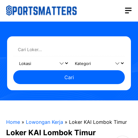
Langsung
M
ke
isi
Cari
Home
»
Lowongan Kerja
»
Loker KAI Lombok Timur
Loker KAI Lombok Timur