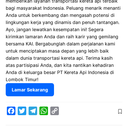
memberikan layanan transportasi kereta api terbaik
bagi masyarakat Indonesia. Peluang menarik menanti
Anda untuk berkembang dan mengasah potensi di
lingkungan kerja yang dinamis dan penuh tantangan.
Ayo, jangan lewatkan kesempatan ini! Segera
kirimkan lamaran Anda dan raih karir yang gemilang
bersama KAI. Bergabunglah dalam perjalanan kami
untuk menciptakan masa depan yang lebih baik
dalam dunia transportasi kereta api. Terima kasih
atas partisipasi Anda, dan kita nantikan kehadiran
Anda di keluarga besar PT Kereta Api Indonesia di
Lombok Timur!
Lamar Sekarang
F
T
T
W
C
a
w
e
h
o