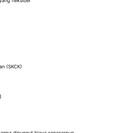
ang fleksibel
ian (SKCK)
)
 tanpa dipungut biaya sepeserpun.