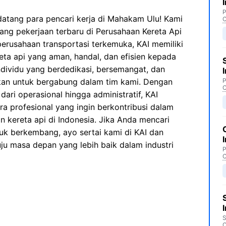
P
atang para pencari kerja di Mahakam Ulu! Kami
C
g pekerjaan terbaru di Perusahaan Kereta Api
 perusahaan transportasi terkemuka, KAI memiliki
eta api yang aman, handal, dan efisien kepada
dividu yang berdedikasi, bersemangat, dan
hkan untuk bergabung dalam tim kami. Dengan
P
C
dari operasional hingga administratif, KAI
 profesional yang ingin berkontribusi dalam
 kereta api di Indonesia. Jika Anda mencari
k berkembang, ayo sertai kami di KAI dan
ju masa depan yang lebih baik dalam industri
P
C
S
C