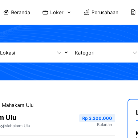
Beranda
Loker
Perusahaan
I Mahakam Ulu
m Ulu
Rp 3.200.000
Bulanan
Mahakam Ulu
ro)