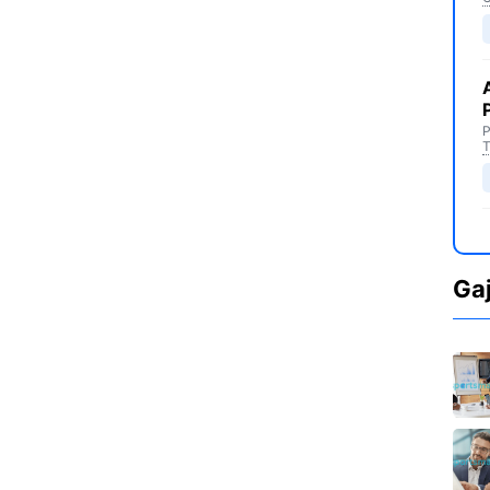
P
T
Ga