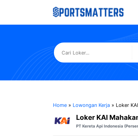
Langsung
ke
isi
Home
»
Lowongan Kerja
»
Loker KA
Loker KAI Mahaka
PT Kereta Api Indonesia (Perse