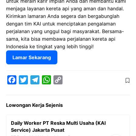
untuk meraih karir impian Anda dan membantu kami
menjaga layanan kereta api yang aman dan handal.
Kirimkan lamaran Anda segera dan bergabunglah
dengan tim KAI untuk menciptakan pengalaman
perjalanan yang unggul bagi masyarakat. Bersama-
sama, kita bisa membawa perjalanan kereta api
Indonesia ke tingkat yang lebih tinggi!
Lamar Sekarang
F
T
T
W
C
a
w
e
h
o
c
i
l
a
p
Lowongan Kerja Sejenis
e
t
e
t
y
b
t
g
s
L
Daily Worker PT Reska Multi Usaha (KAI
o
e
r
A
i
Service) Jakarta Pusat
o
r
a
p
n