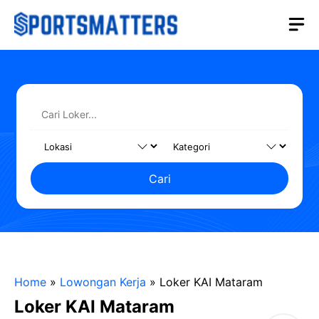
Langsung
M
ke
isi
Cari
Home
»
Lowongan Kerja
»
Loker KAI Mataram
Loker KAI Mataram