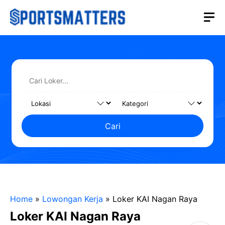
Langsung
M
ke
isi
Cari
Home
»
Lowongan Kerja
»
Loker KAI Nagan Raya
Loker KAI Nagan Raya