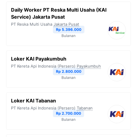
b
t
g
s
L
Daily Worker PT Reska Multi Usaha (KAI
o
e
r
A
i
Service) Jakarta Pusat
o
r
a
p
n
PT Reska Multi Usaha
Jakarta Pusat
Rp 5.396.000
k
m
p
k
Bulanan
Loker KAI Payakumbuh
PT Kereta Api Indonesia (Persero)
Payakumbuh
Rp 2.800.000
Bulanan
Loker KAI Tabanan
PT Kereta Api Indonesia (Persero)
Tabanan
Rp 2.700.000
Bulanan