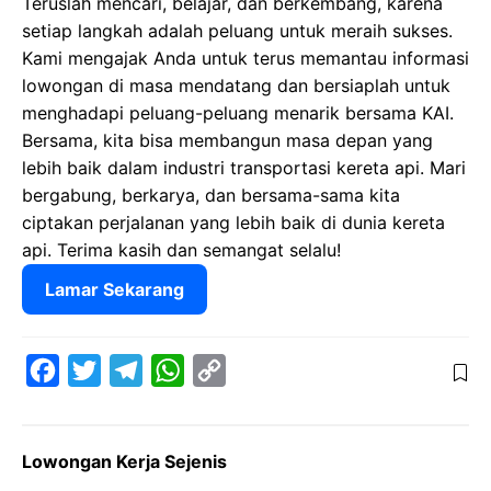
Teruslah mencari, belajar, dan berkembang, karena
setiap langkah adalah peluang untuk meraih sukses.
Kami mengajak Anda untuk terus memantau informasi
lowongan di masa mendatang dan bersiaplah untuk
menghadapi peluang-peluang menarik bersama KAI.
Bersama, kita bisa membangun masa depan yang
lebih baik dalam industri transportasi kereta api. Mari
bergabung, berkarya, dan bersama-sama kita
ciptakan perjalanan yang lebih baik di dunia kereta
api. Terima kasih dan semangat selalu!
Lamar Sekarang
F
T
T
W
C
a
w
e
h
o
c
i
l
a
p
Lowongan Kerja Sejenis
e
t
e
t
y