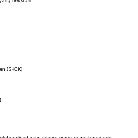
ang fleksibel
i
ian (SKCK)
)
Selatan disediakan secara cuma-cuma tanpa ada