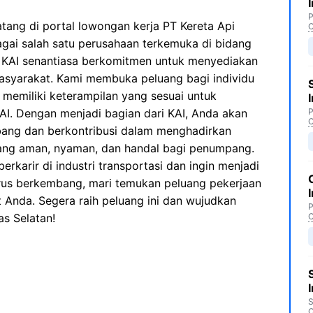
P
tang di portal lowongan kerja PT Kereta Api
C
bagai salah satu perusahaan terkemuka di bidang
a, KAI senantiasa berkomitmen untuk menyediakan
masyarakat. Kami membuka peluang bagi individu
 memiliki keterampilan yang sesuai untuk
I. Dengan menjadi bagian dari KAI, Anda akan
P
C
ang dan berkontribusi dalam menghadirkan
yang aman, nyaman, dan handal bagi penumpang.
rkarir di industri transportasi dan ingin menjadi
erus berkembang, mari temukan peluang pekerjaan
 Anda. Segera raih peluang ini dan wujudkan
P
as Selatan!
C
S
C