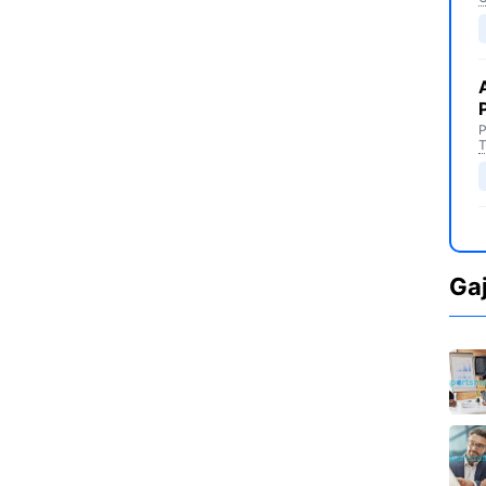
P
T
Ga