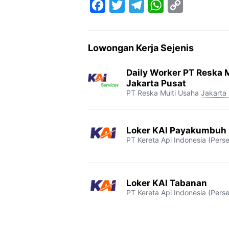
F
T
T
W
C
a
w
e
h
o
c
i
l
a
p
Lowongan Kerja Sejenis
e
t
e
t
y
b
t
g
s
L
Daily Worker PT Reska M
o
e
r
A
i
Jakarta Pusat
PT Reska Multi Usaha
Jakarta
o
r
a
p
n
k
m
p
k
Loker KAI Payakumbuh
PT Kereta Api Indonesia (Perse
Loker KAI Tabanan
PT Kereta Api Indonesia (Perse