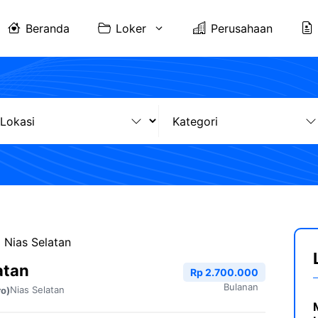
Beranda
Loker
Perusahaan
 Nias Selatan
atan
Rp 2.700.000
Bulanan
Nias Selatan
ro)