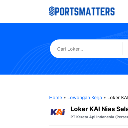
Langsung
ke
isi
Home
»
Lowongan Kerja
»
Loker KAI
Loker KAI Nias Sel
PT Kereta Api Indonesia (Perse