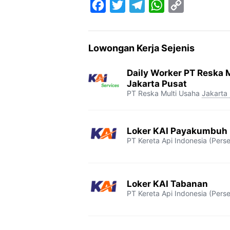
F
T
T
W
C
a
w
e
h
o
c
i
l
a
p
Lowongan Kerja Sejenis
e
t
e
t
y
b
t
g
s
L
Daily Worker PT Reska M
o
e
r
A
i
Jakarta Pusat
PT Reska Multi Usaha
Jakarta
o
r
a
p
n
k
m
p
k
Loker KAI Payakumbuh
PT Kereta Api Indonesia (Perse
Loker KAI Tabanan
PT Kereta Api Indonesia (Perse