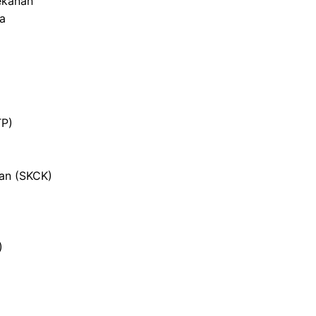
ekanan
ja
TP)
ian (SKCK)
)