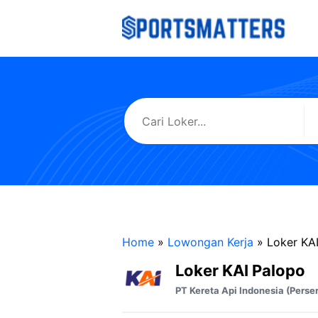
Langsung
ke
isi
Home
»
Lowongan Kerja
»
Loker KA
Loker KAI Palopo
PT Kereta Api Indonesia (Perse