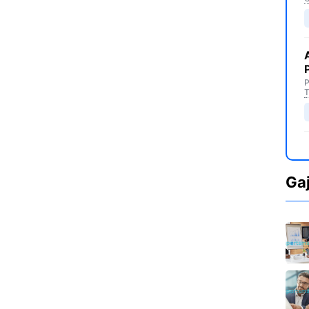
P
T
Ga