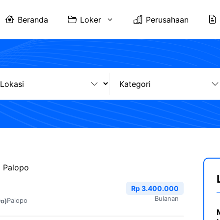
Beranda
Loker
Perusahaan
I Palopo
Rp 3.400.000
Bulanan
Palopo
ro)