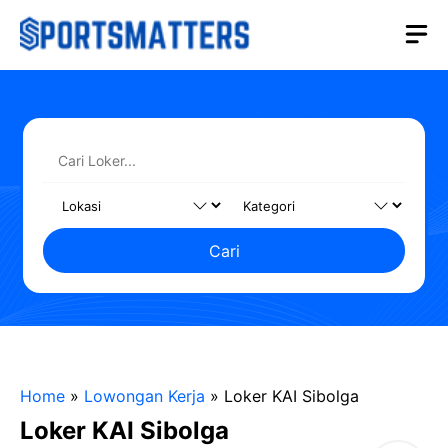
Langsung
M
ke
isi
Cari
Home
»
Lowongan Kerja
»
Loker KAI Sibolga
Loker KAI Sibolga