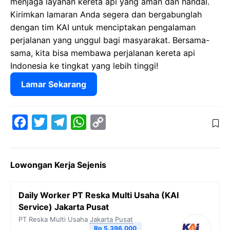
menjaga layanan kereta api yang aman dan handal.
Kirimkan lamaran Anda segera dan bergabunglah
dengan tim KAI untuk menciptakan pengalaman
perjalanan yang unggul bagi masyarakat. Bersama-
sama, kita bisa membawa perjalanan kereta api
Indonesia ke tingkat yang lebih tinggi!
Lamar Sekarang
F
T
T
W
C
a
w
e
h
o
c
i
l
a
p
Lowongan Kerja Sejenis
e
t
e
t
y
b
t
g
s
L
Daily Worker PT Reska Multi Usaha (KAI
o
e
r
A
i
Service) Jakarta Pusat
o
r
a
p
n
PT Reska Multi Usaha
Jakarta Pusat
Rp 5.396.000