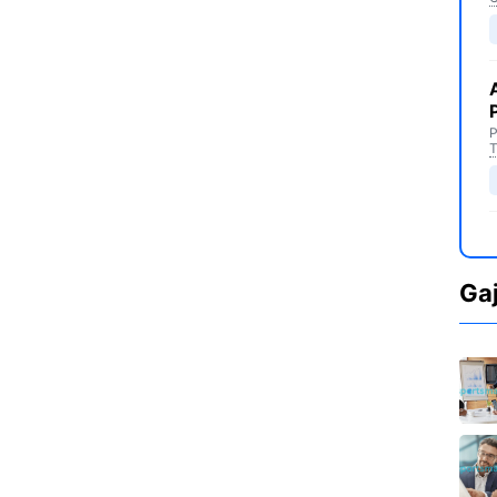
P
T
Ga