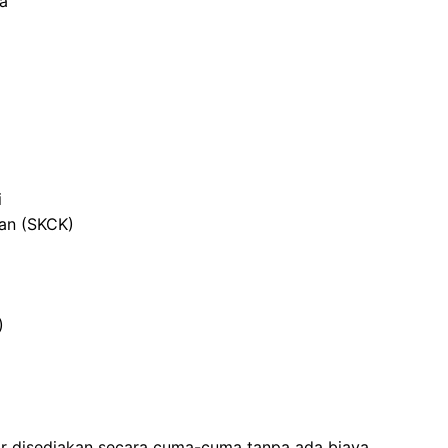
ja
i
ian (SKCK)
)
ar disediakan secara cuma-cuma tanpa ada biaya