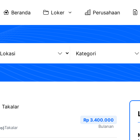
Beranda
Loker
Perusahaan
 Takalar
Rp 3.400.000
Bulanan
Takalar
ro)