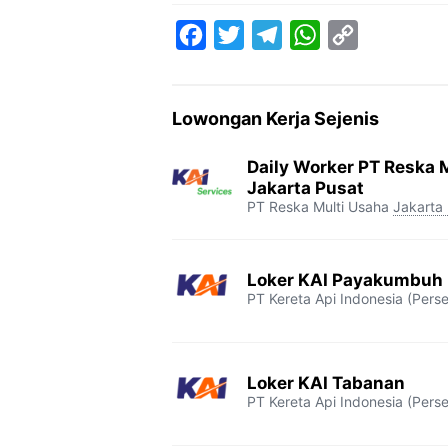
F
T
T
W
C
a
w
e
h
o
c
i
l
a
p
Lowongan Kerja Sejenis
e
t
e
t
y
b
t
g
s
L
Daily Worker PT Reska M
o
e
r
A
i
Jakarta Pusat
PT Reska Multi Usaha
Jakarta
o
r
a
p
n
k
m
p
k
Loker KAI Payakumbuh
PT Kereta Api Indonesia (Perse
Loker KAI Tabanan
PT Kereta Api Indonesia (Perse