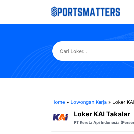
Langsung
ke
isi
Home
»
Lowongan Kerja
»
Loker KAI
Loker KAI Takalar
PT Kereta Api Indonesia (Perse