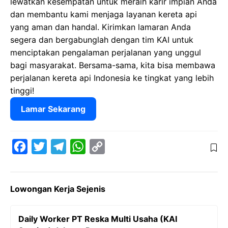
lewatkan kesempatan untuk meraih karir impian Anda
dan membantu kami menjaga layanan kereta api
yang aman dan handal. Kirimkan lamaran Anda
segera dan bergabunglah dengan tim KAI untuk
menciptakan pengalaman perjalanan yang unggul
bagi masyarakat. Bersama-sama, kita bisa membawa
perjalanan kereta api Indonesia ke tingkat yang lebih
tinggi!
Lamar Sekarang
F
T
T
W
C
a
w
e
h
o
c
i
l
a
p
Lowongan Kerja Sejenis
e
t
e
t
y
b
t
g
s
L
Daily Worker PT Reska Multi Usaha (KAI
o
e
r
A
i