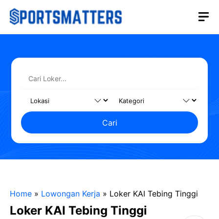
Langsung
M
ke
isi
Cari
Home
»
Lowongan Kerja
»
Loker KAI Tebing Tinggi
Loker KAI Tebing Tinggi