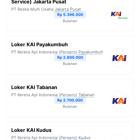
Service) Jakarta Pusat
o
r
a
p
n
PT Reska Multi Usaha
Jakarta Pusat
Rp 5.396.000
k
m
p
k
Bulanan
Loker KAI Payakumbuh
PT Kereta Api Indonesia (Persero)
Payakumbuh
Rp 2.800.000
Bulanan
Loker KAI Tabanan
PT Kereta Api Indonesia (Persero)
Tabanan
Rp 2.700.000
Bulanan
Loker KAI Kudus
PT Kereta Api Indonesia (Persero)
Kudus