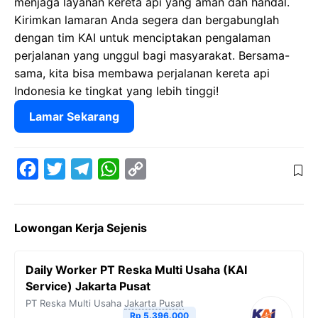
menjaga layanan kereta api yang aman dan handal.
Kirimkan lamaran Anda segera dan bergabunglah
dengan tim KAI untuk menciptakan pengalaman
perjalanan yang unggul bagi masyarakat. Bersama-
sama, kita bisa membawa perjalanan kereta api
Indonesia ke tingkat yang lebih tinggi!
Lamar Sekarang
F
T
T
W
C
a
w
e
h
o
c
i
l
a
p
Lowongan Kerja Sejenis
e
t
e
t
y
b
t
g
s
L
Daily Worker PT Reska Multi Usaha (KAI
o
e
r
A
i
Service) Jakarta Pusat
o
r
a
p
n
PT Reska Multi Usaha
Jakarta Pusat
Rp 5.396.000