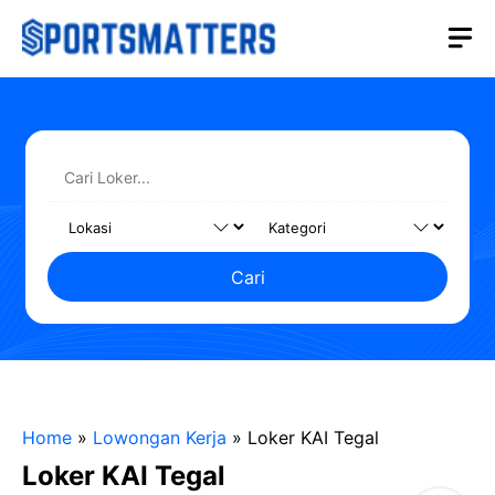
Langsung
M
ke
isi
Cari
Home
»
Lowongan Kerja
»
Loker KAI Tegal
Loker KAI Tegal