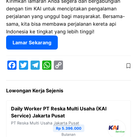
Kirimkan lamaran Anda segera dan bergabunglah
dengan tim KAI untuk menciptakan pengalaman
perjalanan yang unggul bagi masyarakat. Bersama-
sama, kita bisa membawa perjalanan kereta api
Indonesia ke tingkat yang lebih tinggi!
Lamar Sekarang
F
T
T
W
C
a
w
e
h
o
c
i
l
a
p
Lowongan Kerja Sejenis
e
t
e
t
y
b
t
g
s
L
Daily Worker PT Reska Multi Usaha (KAI
o
e
r
A
i
Service) Jakarta Pusat
o
r
a
p
n
PT Reska Multi Usaha
Jakarta Pusat
Rp 5.396.000
k
m
p
k
Bulanan