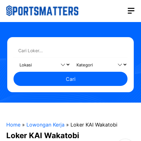
Langsung
M
ke
isi
Cari
Home
»
Lowongan Kerja
»
Loker KAI Wakatobi
Loker KAI Wakatobi