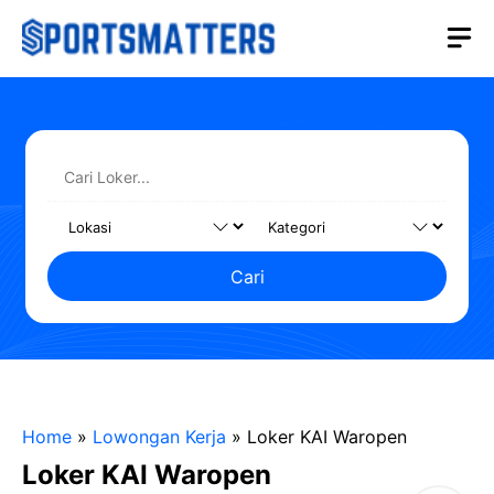
Langsung
M
ke
isi
Cari
Home
»
Lowongan Kerja
»
Loker KAI Waropen
Loker KAI Waropen