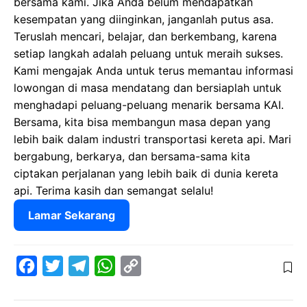
bersama kami. Jika Anda belum mendapatkan
kesempatan yang diinginkan, janganlah putus asa.
Teruslah mencari, belajar, dan berkembang, karena
setiap langkah adalah peluang untuk meraih sukses.
Kami mengajak Anda untuk terus memantau informasi
lowongan di masa mendatang dan bersiaplah untuk
menghadapi peluang-peluang menarik bersama KAI.
Bersama, kita bisa membangun masa depan yang
lebih baik dalam industri transportasi kereta api. Mari
bergabung, berkarya, dan bersama-sama kita
ciptakan perjalanan yang lebih baik di dunia kereta
api. Terima kasih dan semangat selalu!
Lamar Sekarang
F
T
T
W
C
a
w
e
h
o