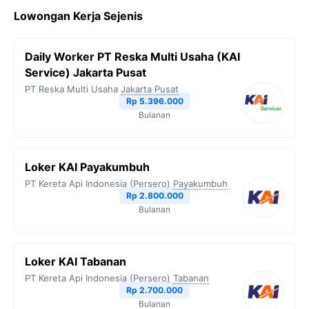
c
i
l
a
p
Lowongan Kerja Sejenis
e
t
e
t
y
b
t
g
s
L
Daily Worker PT Reska Multi Usaha (KAI
o
e
r
A
i
Service) Jakarta Pusat
o
r
a
p
n
PT Reska Multi Usaha
Jakarta Pusat
Rp 5.396.000
k
m
p
k
Bulanan
Loker KAI Payakumbuh
PT Kereta Api Indonesia (Persero)
Payakumbuh
Rp 2.800.000
Bulanan
Loker KAI Tabanan
PT Kereta Api Indonesia (Persero)
Tabanan
Rp 2.700.000
Bulanan