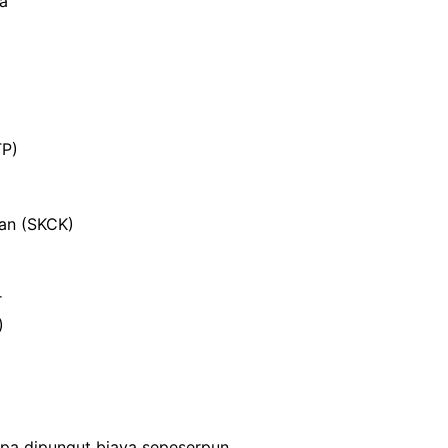
ja
TP)
ian (SKCK)
r
)
npa dipungut biaya sepeserpun.