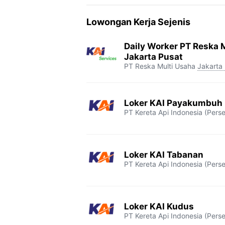
c
i
l
a
p
Lowongan Kerja Sejenis
e
t
e
t
y
b
t
g
s
L
Daily Worker PT Reska M
o
e
r
A
i
Jakarta Pusat
PT Reska Multi Usaha
Jakarta
o
r
a
p
n
k
m
p
k
Loker KAI Payakumbuh
PT Kereta Api Indonesia (Perse
Loker KAI Tabanan
PT Kereta Api Indonesia (Perse
Loker KAI Kudus
PT Kereta Api Indonesia (Perse