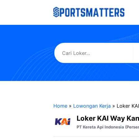
Langsung
ke
isi
Home
»
Lowongan Kerja
»
Loker KA
Loker KAI Way Ka
PT Kereta Api Indonesia (Perse