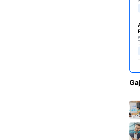
P
T
Ga