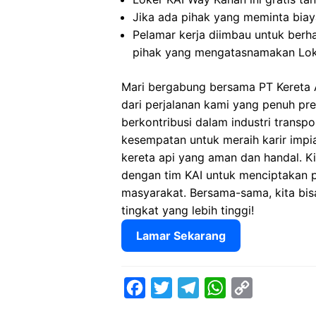
Jika ada pihak yang meminta biaya
Pelamar kerja diimbau untuk berh
pihak yang mengatasnamakan Lok
Mari bergabung bersama PT Kereta 
dari perjalanan kami yang penuh pr
berkontribusi dalam industri transp
kesempatan untuk meraih karir imp
kereta api yang aman dan handal. 
dengan tim KAI untuk menciptakan 
masyarakat. Bersama-sama, kita bis
tingkat yang lebih tinggi!
Lamar Sekarang
F
T
T
W
C
a
w
e
h
o