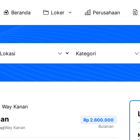
Beranda
Loker
Perusahaan
I Way Kanan
nan
Rp 2.600.000
Bulanan
Way Kanan
ro)