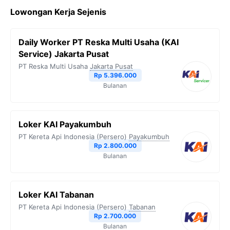
c
i
l
a
p
Lowongan Kerja Sejenis
e
t
e
t
y
b
t
g
s
L
Daily Worker PT Reska Multi Usaha (KAI
o
e
r
A
i
Service) Jakarta Pusat
o
r
a
p
n
PT Reska Multi Usaha
Jakarta Pusat
Rp 5.396.000
k
m
p
k
Bulanan
Loker KAI Payakumbuh
PT Kereta Api Indonesia (Persero)
Payakumbuh
Rp 2.800.000
Bulanan
Loker KAI Tabanan
PT Kereta Api Indonesia (Persero)
Tabanan
Rp 2.700.000
Bulanan