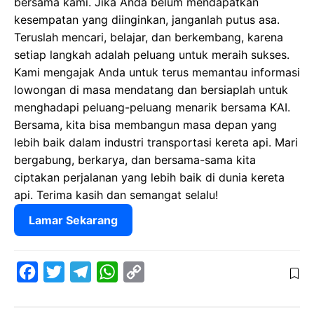
bersama kami. Jika Anda belum mendapatkan
kesempatan yang diinginkan, janganlah putus asa.
Teruslah mencari, belajar, dan berkembang, karena
setiap langkah adalah peluang untuk meraih sukses.
Kami mengajak Anda untuk terus memantau informasi
lowongan di masa mendatang dan bersiaplah untuk
menghadapi peluang-peluang menarik bersama KAI.
Bersama, kita bisa membangun masa depan yang
lebih baik dalam industri transportasi kereta api. Mari
bergabung, berkarya, dan bersama-sama kita
ciptakan perjalanan yang lebih baik di dunia kereta
api. Terima kasih dan semangat selalu!
Lamar Sekarang
F
T
T
W
C
a
w
e
h
o