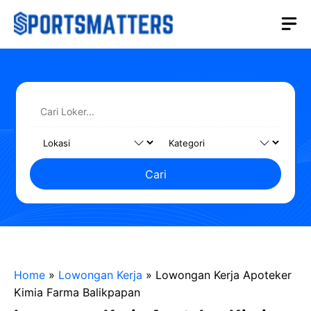
Langsung
M
ke
isi
Cari
Home
»
Lowongan Kerja
»
Lowongan Kerja Apoteker
Kimia Farma Balikpapan