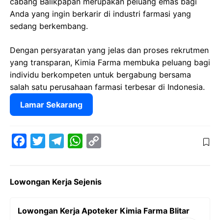
cabang Balikpapan merupakan peluang emas bagi
Anda yang ingin berkarir di industri farmasi yang
sedang berkembang.
Dengan persyaratan yang jelas dan proses rekrutmen
yang transparan, Kimia Farma membuka peluang bagi
individu berkompeten untuk bergabung bersama
salah satu perusahaan farmasi terbesar di Indonesia.
Lamar Sekarang
F
T
T
W
C
a
w
e
h
o
c
i
l
a
p
Lowongan Kerja Sejenis
e
t
e
t
y
b
t
g
s
L
Lowongan Kerja Apoteker Kimia Farma Blitar
o
e
r
A
i