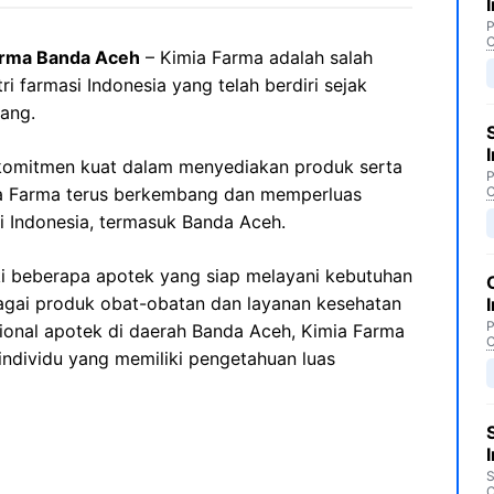
P
C
arma Banda Aceh
– Kimia Farma adalah salah
i farmasi Indonesia yang telah berdiri sejak
jang.
komitmen kuat dalam menyediakan produk serta
P
mia Farma terus berkembang dan memperluas
C
i Indonesia, termasuk Banda Aceh.
ki beberapa apotek yang siap melayani kebutuhan
gai produk obat-obatan dan layanan kesehatan
P
ional apotek di daerah Banda Aceh, Kimia Farma
C
dividu yang memiliki pengetahuan luas
S
C