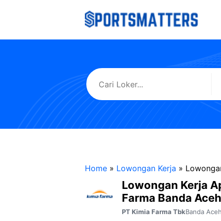
Langsung
ke
isi
Home
»
Lowongan Kerja
»
Lowongan
Lowongan Kerja A
Farma Banda Ace
Banda Ace
PT Kimia Farma Tbk