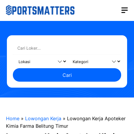
Langsung
M
ke
isi
Cari
Home
»
Lowongan Kerja
»
Lowongan Kerja Apoteker
Kimia Farma Belitung Timur