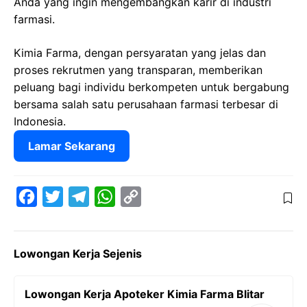
Anda yang ingin mengembangkan karir di industri
farmasi.
Kimia Farma, dengan persyaratan yang jelas dan
proses rekrutmen yang transparan, memberikan
peluang bagi individu berkompeten untuk bergabung
bersama salah satu perusahaan farmasi terbesar di
Indonesia.
Lamar Sekarang
F
T
T
W
C
a
w
e
h
o
c
i
l
a
p
Lowongan Kerja Sejenis
e
t
e
t
y
b
t
g
s
L
Lowongan Kerja Apoteker Kimia Farma Blitar
o
e
r
A
i